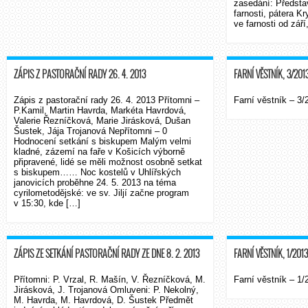
zasedání: Předsta
farnosti, pátera K
ve farnosti od zář
ZÁPIS Z PASTORAČNÍ RADY 26. 4. 2013
FARNÍ VĚSTNÍK, 3/201
Zápis z pastorační rady 26. 4. 2013 Přítomni –
Farní věstník – 3/
P.Kamil, Martin Havrda, Markéta Havrdová,
Valerie Řezníčková, Marie Jirásková, Dušan
Šustek, Jája Trojanová Nepřítomni – 0
Hodnocení setkání s biskupem Malým velmi
kladné, zázemí na faře v Košicích výborně
připravené, lidé se měli možnost osobně setkat
s biskupem…… Noc kostelů v Uhlířských
janovicích proběhne 24. 5. 2013 na téma
cyrilometodějské: ve sv. Jiljí začne program
v 15:30, kde […]
ZÁPIS ZE SETKÁNÍ PASTORAČNÍ RADY ZE DNE 8. 2. 2013
FARNÍ VĚSTNÍK, 1/2013
Přítomni: P. Vrzal, R. Mašín, V. Řezníčková, M.
Farní věstník – 1/
Jirásková, J. Trojanová Omluveni: P. Nekolný,
M. Havrda, M. Havrdová, D. Šustek Předmět