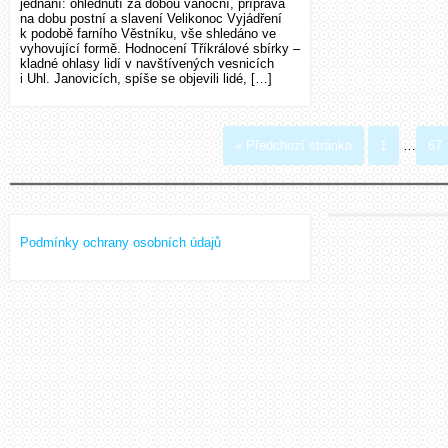
jednání: ohlédnutí za dobou vánoční, příprava
na dobu postní a slavení Velikonoc Vyjádření
k podobě farního Věstníku, vše shledáno ve
vyhovující formě. Hodnocení Tříkrálové sbírky –
kladné ohlasy lidí v navštívených vesnicích
i Uhl. Janovicích, spíše se objevili lidé, […]
« Předchozí stránka
1
…
67
Podmínky ochrany osobních údajů