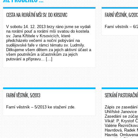
CESTA NA RORÁTNÍ MŠI SV. DO KRSOVIC
FARNÍ VĚSTNÍK, 6/201
V sobotu 14. 12. 2013 brzy ráno jsme se vydali
Farní věstník – 6/
na rorátní pouť a rorátní mši svatou do kostela
sv. Jana Křtitele v Krsovicích, které
předcházelo večerní a noční pobývání na
sudějovské faře v rámci tématu sv. Ludmily.
Děkujeme všem dětem za jejich aktivní účast a
všem poutníkům a účastníkům za jejich
putování a přípravu… […]
FARNÍ VĚSTNÍK, 5/2013
SETKÁNÍ PASTORAČNÍ 
Farní věstník – 5/2013 ke stažení zde.
Zápis ze zasedání
Uhlířské Janovice 
Zasedání se zúčast
Vikář: P. Krystof 
Valérie Řezníčkov
Havrdová, Radek M
Havrda. Omluvena