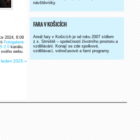
návštěvníky.
FARA V KOŠICÍCH
Areál fary v Košicích je od roku 2007 sídlem
nce 2024, 8:09
z.s. Strniště – společnosti životního prostoru a
rii
Fotogalerie
vzdělávání. Konají se zde spolkové,
S 2.0
kanálu.
vzdělávací, volnočasové a farní programy.
 svého webu.
i leden 2025
»