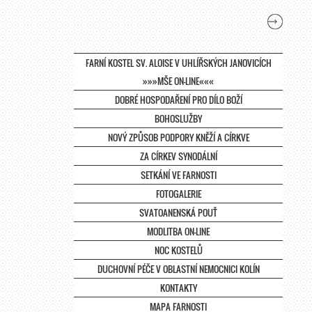
FARNÍ KOSTEL SV. ALOISE V UHLÍŘSKÝCH JANOVICÍCH
»»»MŠE ON-LINE«««
DOBRÉ HOSPODAŘENÍ PRO DÍLO BOŽÍ
BOHOSLUŽBY
NOVÝ ZPŮSOB PODPORY KNĚŽÍ A CÍRKVE
ZA CÍRKEV SYNODÁLNÍ
SETKÁNÍ VE FARNOSTI
FOTOGALERIE
SVATOANENSKÁ POUŤ
MODLITBA ON-LINE
NOC KOSTELŮ
DUCHOVNÍ PÉČE V OBLASTNÍ NEMOCNICI KOLÍN
KONTAKTY
MAPA FARNOSTI