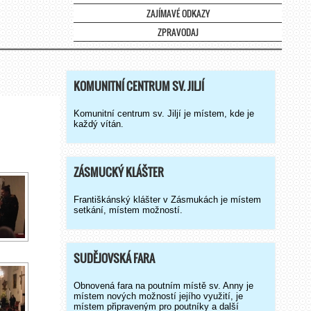
ZAJÍMAVÉ ODKAZY
ZPRAVODAJ
KOMUNITNÍ CENTRUM SV. JILJÍ
Komunitní centrum sv. Jiljí je místem, kde je
každý vítán.
ZÁSMUCKÝ KLÁŠTER
Františkánský klášter v Zásmukách je místem
setkání, místem možností.
SUDĚJOVSKÁ FARA
Obnovená fara na poutním místě sv. Anny je
místem nových možností jejího využití, je
místem připraveným pro poutníky a další