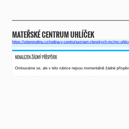
MATEŘSKÉ CENTRUM UHLÍČEK
https://sitprorodinu.cz/rodina-v-centru/seznam-clenskych-mc/mc-uhlic
NENALEZEN ŽÁDNÝ PŘÍSPĚVEK
Omlouváme se, ale v této rubrice nejsou momentálně žádné příspěv