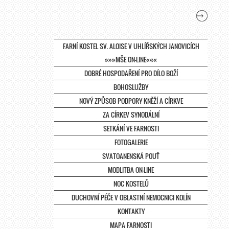
FARNÍ KOSTEL SV. ALOISE V UHLÍŘSKÝCH JANOVICÍCH
»»»MŠE ON-LINE«««
DOBRÉ HOSPODAŘENÍ PRO DÍLO BOŽÍ
BOHOSLUŽBY
NOVÝ ZPŮSOB PODPORY KNĚŽÍ A CÍRKVE
ZA CÍRKEV SYNODÁLNÍ
SETKÁNÍ VE FARNOSTI
FOTOGALERIE
SVATOANENSKÁ POUŤ
MODLITBA ON-LINE
NOC KOSTELŮ
DUCHOVNÍ PÉČE V OBLASTNÍ NEMOCNICI KOLÍN
KONTAKTY
MAPA FARNOSTI