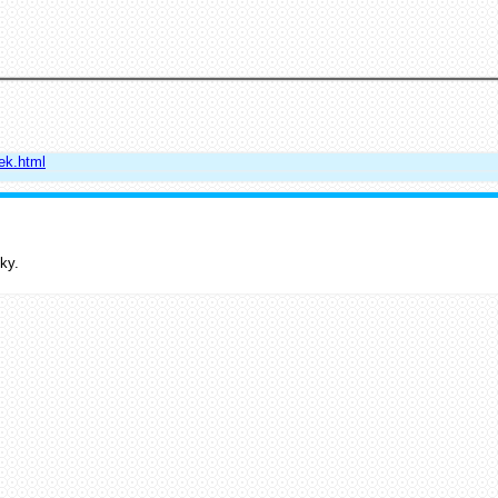
ek.html
ky.