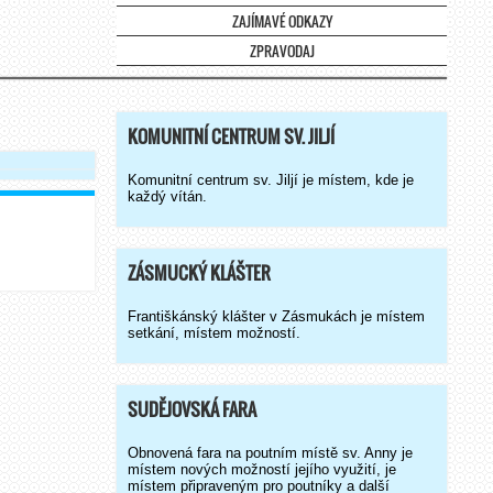
ZAJÍMAVÉ ODKAZY
ZPRAVODAJ
KOMUNITNÍ CENTRUM SV. JILJÍ
Komunitní centrum sv. Jiljí je místem, kde je
každý vítán.
ZÁSMUCKÝ KLÁŠTER
Františkánský klášter v Zásmukách je místem
setkání, místem možností.
SUDĚJOVSKÁ FARA
Obnovená fara na poutním místě sv. Anny je
místem nových možností jejího využití, je
místem připraveným pro poutníky a další