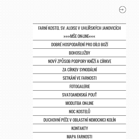
FARNÍ KOSTEL SV. ALOISE V UHLÍŘSKÝCH JANOVICÍCH
»»»MŠE ON-LINE«««
DOBRÉ HOSPODAŘENÍ PRO DÍLO BOŽÍ
BOHOSLUŽBY
NOVÝ ZPŮSOB PODPORY KNĚŽÍ A CÍRKVE
ZA CÍRKEV SYNODÁLNÍ
SETKÁNÍ VE FARNOSTI
FOTOGALERIE
SVATOANENSKÁ POUŤ
MODLITBA ON-LINE
NOC KOSTELŮ
DUCHOVNÍ PÉČE V OBLASTNÍ NEMOCNICI KOLÍN
KONTAKTY
MAPA FARNOSTI