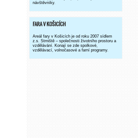
návštěvníky.
FARA V KOŠICÍCH
Areál fary v Košicích je od roku 2007 sídlem
z.s. Strniště – společnosti životního prostoru a
vzdělávání. Konají se zde spolkové,
vzdělávací, volnočasové a farní programy.