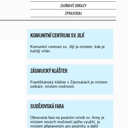
ZAJÍMAVÉ ODKAZY
ZPRAVODAJ
KOMUNITNÍ CENTRUM SV. JILJÍ
Komunitní centrum sv. Jiljí je místem, kde je
každý vítán.
ZÁSMUCKÝ KLÁŠTER
Františkánský klášter v Zásmukách je místem
setkání, místem možností.
SUDĚJOVSKÁ FARA
Obnovená fara na poutním místě sv. Anny je
místem nových možností jejího využití, je
místem připraveným pro poutníky a další