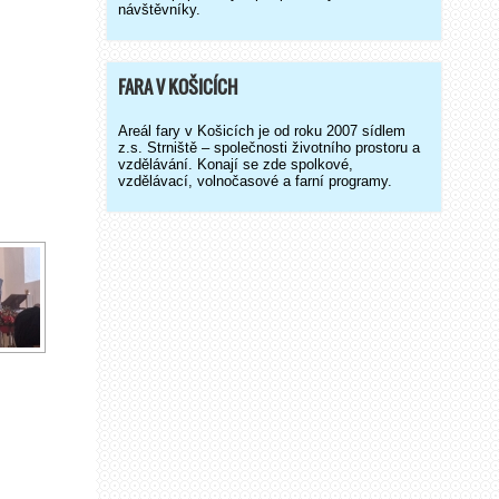
návštěvníky.
FARA V KOŠICÍCH
Areál fary v Košicích je od roku 2007 sídlem
z.s. Strniště – společnosti životního prostoru a
vzdělávání. Konají se zde spolkové,
vzdělávací, volnočasové a farní programy.