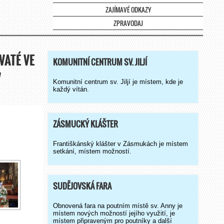
ZAJÍMAVÉ ODKAZY
ZPRAVODAJ
VATÉ VE
KOMUNITNÍ CENTRUM SV. JILJÍ
V
Komunitní centrum sv. Jiljí je místem, kde je
každý vítán.
ZÁSMUCKÝ KLÁŠTER
Františkánský klášter v Zásmukách je místem
setkání, místem možností.
SUDĚJOVSKÁ FARA
Obnovená fara na poutním místě sv. Anny je
místem nových možností jejího využití, je
místem připraveným pro poutníky a další