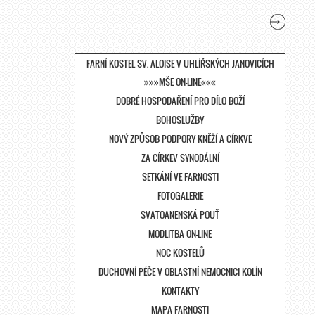
FARNÍ KOSTEL SV. ALOISE V UHLÍŘSKÝCH JANOVICÍCH
»»»MŠE ON-LINE«««
DOBRÉ HOSPODAŘENÍ PRO DÍLO BOŽÍ
BOHOSLUŽBY
NOVÝ ZPŮSOB PODPORY KNĚŽÍ A CÍRKVE
ZA CÍRKEV SYNODÁLNÍ
SETKÁNÍ VE FARNOSTI
FOTOGALERIE
SVATOANENSKÁ POUŤ
MODLITBA ON-LINE
NOC KOSTELŮ
DUCHOVNÍ PÉČE V OBLASTNÍ NEMOCNICI KOLÍN
KONTAKTY
MAPA FARNOSTI