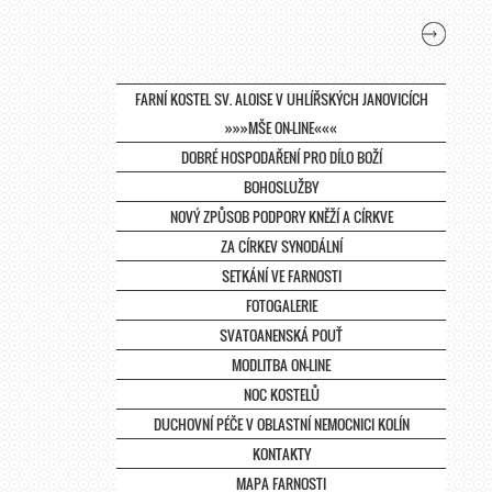
FARNÍ KOSTEL SV. ALOISE V UHLÍŘSKÝCH JANOVICÍCH
»»»MŠE ON-LINE«««
DOBRÉ HOSPODAŘENÍ PRO DÍLO BOŽÍ
BOHOSLUŽBY
NOVÝ ZPŮSOB PODPORY KNĚŽÍ A CÍRKVE
ZA CÍRKEV SYNODÁLNÍ
SETKÁNÍ VE FARNOSTI
FOTOGALERIE
SVATOANENSKÁ POUŤ
MODLITBA ON-LINE
NOC KOSTELŮ
DUCHOVNÍ PÉČE V OBLASTNÍ NEMOCNICI KOLÍN
KONTAKTY
MAPA FARNOSTI