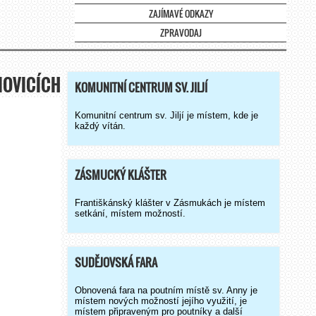
ZAJÍMAVÉ ODKAZY
ZPRAVODAJ
ANOVICÍCH
KOMUNITNÍ CENTRUM SV. JILJÍ
Komunitní centrum sv. Jiljí je místem, kde je
každý vítán.
ZÁSMUCKÝ KLÁŠTER
Františkánský klášter v Zásmukách je místem
setkání, místem možností.
SUDĚJOVSKÁ FARA
Obnovená fara na poutním místě sv. Anny je
místem nových možností jejího využití, je
místem připraveným pro poutníky a další