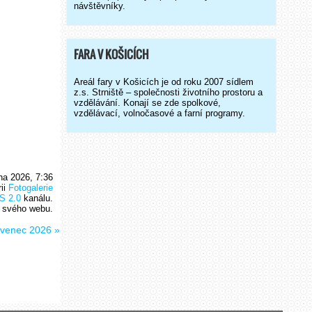
návštěvníky.
FARA V KOŠICÍCH
Areál fary v Košicích je od roku 2007 sídlem
z.s. Strniště – společnosti životního prostoru a
vzdělávání. Konají se zde spolkové,
vzdělávací, volnočasové a farní programy.
na 2026, 7:36
rii
Fotogalerie
S 2.0
kanálu.
 svého webu.
ervenec 2026
»