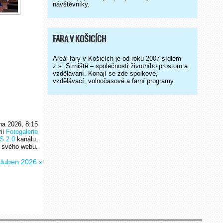
návštěvníky.
FARA V KOŠICÍCH
Areál fary v Košicích je od roku 2007 sídlem
z.s. Strniště – společnosti životního prostoru a
vzdělávání. Konají se zde spolkové,
vzdělávací, volnočasové a farní programy.
na 2026, 8:15
rii
Fotogalerie
S 2.0
kanálu.
 svého webu.
i duben 2026
»