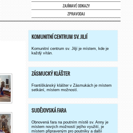
ZAJÍMAVÉ ODKAZY
ZPRAVODAJ
KOMUNITNÍ CENTRUM SV. JILJÍ
Komunitní centrum sv. Jiljí je místem, kde je
každý vítán.
ZÁSMUCKÝ KLÁŠTER
Františkánský klášter v Zásmukách je místem
setkání, místem možností.
SUDĚJOVSKÁ FARA
Obnovená fara na poutním místě sv. Anny je
místem nových možností jejího využití, je
místem připraveným pro poutníky a další