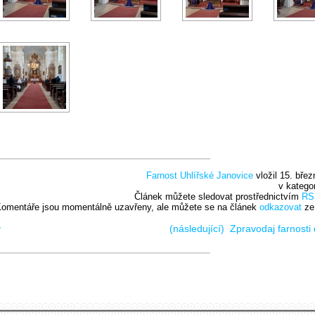
Farnost Uhlířské Janovice
vložil 15. břez
v katego
Článek můžete sledovat prostřednictvím
RS
omentáře jsou momentálně uzavřeny, ale můžete se na článek
odkazovat
ze
v
(následující)
Zpravodaj farnost