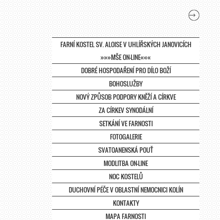
FARNÍ KOSTEL SV. ALOISE V UHLÍŘSKÝCH JANOVICÍCH
»»»MŠE ON-LINE«««
DOBRÉ HOSPODAŘENÍ PRO DÍLO BOŽÍ
BOHOSLUŽBY
NOVÝ ZPŮSOB PODPORY KNĚŽÍ A CÍRKVE
ZA CÍRKEV SYNODÁLNÍ
SETKÁNÍ VE FARNOSTI
FOTOGALERIE
SVATOANENSKÁ POUŤ
MODLITBA ON-LINE
NOC KOSTELŮ
DUCHOVNÍ PÉČE V OBLASTNÍ NEMOCNICI KOLÍN
KONTAKTY
MAPA FARNOSTI