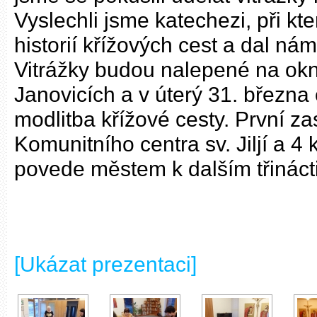
Vyslechli jsme katechezi, při k
historií křížových cest a dal ná
Vitrážky budou nalepené na ok
Janovicích a v úterý 31. března
modlitba křížové cesty. První z
Komunitního centra sv. Jiljí a 4
povede městem k dalším třináct
[Ukázat prezentaci]