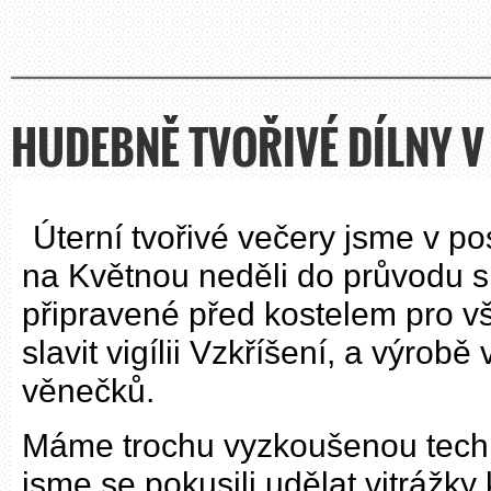
HUDEBNĚ TVOŘIVÉ DÍLNY V
Úterní tvořivé večery jsme v po
na Květnou neděli do průvodu s 
připravené před kostelem pro vš
slavit vigílii Vzkříšení, a výrob
věnečků.
Máme trochu vyzkoušenou techn
jsme se pokusili udělat vitrážky