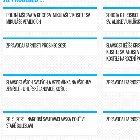
POUTNÍ MŠE SVATÁ KE CTI SV. MIKULÁŠE V KOSTELE SV.
SOBOTA 6.PROSINCE 2
MIKULÁŠE VE VIDICÍCH
SV. ALOISE V UHLÍŘS
ZPRAVODAJ FARNOSTI PROSINEC 2025
SLAVNOST JEŽÍŠE KRI
KOSTELE SV. ALOISE 
KOSTELE NAROZENÍ P
SLAVNOST VŠECH SVATÝCH A VZPOMÍNKA NA VŠECHNY
ZPRAVODAJ FARNOSTI
ZEMŘELÉ – UHLÍŘSKÉ JANOVICE, KOŠICE
28. 9. 2025 – NÁRODNÍ SVATOVÁCLAVSKÁ POUŤ VE
ZPRAVODAJ FARNOSTI
STARÉ BOLESLAVI