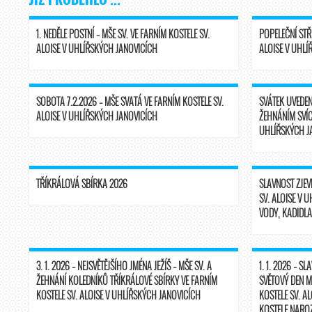
1. NEDĚLE POSTNÍ – MŠE SV. VE FARNÍM KOSTELE SV.
POPELEČNÍ STŘ
ALOISE V UHLÍŘSKÝCH JANOVICÍCH
ALOISE V UHLÍ
SOBOTA 7.2.2026 – MŠE SVATÁ VE FARNÍM KOSTELE SV.
SVÁTEK UVEDEN
ALOISE V UHLÍŘSKÝCH JANOVICÍCH
ŽEHNÁNÍM SVÍCÍ
UHLÍŘSKÝCH J
TŘÍKRÁLOVÁ SBÍRKA 2026
SLAVNOST ZJEVE
SV. ALOISE V 
VODY, KADIDLA
3. 1. 2026 – NEJSVĚTĚJŠÍHO JMÉNA JEŽÍŠ – MŠE SV. A
1. 1. 2026 – S
ŽEHNÁNÍ KOLEDNÍKŮ TŘÍKRÁLOVÉ SBÍRKY VE FARNÍM
SVĚTOVÝ DEN M
KOSTELE SV. ALOISE V UHLÍŘSKÝCH JANOVICÍCH
KOSTELE SV. A
KOSTELE NAROZ