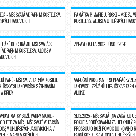
EDA – MŠE SVATÁ VE FARNÍM KOSTELE SV.
PAMÁTKA P. MARIE LURDSKÉ – MŠE SV. V
ŘSKÝCH JANOVICÍCH
KOSTELE SV. ALOISE V UHLÍŘSKÝCH JANO
Í PÁNĚ DO CHRÁMU, MŠE SVATÁ S
ZPRAVODAJ FARNOSTI ÚNOR 2026
 VE FARNÍM KOSTELE SV. ALOISE V
ANOVICÍCH
NÍ PÁNĚ – MŠE SV. VE FARNÍM KOSTELE
VÁNOČNÍ PROGRAM PRO PRVŇÁČKY ZE Z
UHLÍŘSKÝCH JANOVICÍCH S ŽEHNÁNÍM
JANOVICE – ZPÍVÁNÍ U JESLIČEK VE FARNÍ
 A KŘÍDY
ALOISE
LAVNOST MATKY BOŽÍ, PANNY MARIE –
31.12.2025 – MŠE SVATÁ „NA ZAČÁTKU 
ODLITEB ZA MÍR – MŠE SVATÉ VE FARNÍM
ROKU“ S PODĚKOVÁNÍM ZA UPLYNULÝ RO
LOISE V UHLÍŘSKÝCH JANOVICÍCH A V
PROSBOU O BOŽÍ POMOC DO NOVÉHO R
ENÍ P. MARIE V KOŠICÍCH
FARNÍ KOSTEL SV. ALOISE V UHLÍŘSKÝCH