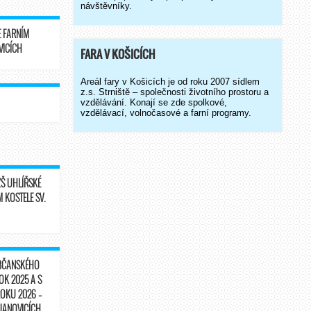
návštěvníky.
E FARNÍM
VICÍCH
FARA V KOŠICÍCH
Areál fary v Košicích je od roku 2007 sídlem
z.s. Strniště – společnosti životního prostoru a
vzdělávání. Konají se zde spolkové,
vzdělávací, volnočasové a farní programy.
Š UHLÍŘSKÉ
M KOSTELE SV.
OBČANSKÉHO
K 2025 A S
OKU 2026 –
 JANOVICÍCH