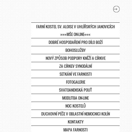
FARNÍ KOSTEL SV. ALOISE V UHLÍŘSKÝCH JANOVICÍCH
»»»MŠE ON-LINE«««
DOBRÉ HOSPODAŘENÍ PRO DÍLO BOŽÍ
BOHOSLUŽBY
NOVÝ ZPŮSOB PODPORY KNĚŽÍ A CÍRKVE
ZA CÍRKEV SYNODÁLNÍ
SETKÁNÍ VE FARNOSTI
FOTOGALERIE
SVATOANENSKÁ POUŤ
MODLITBA ON-LINE
NOC KOSTELŮ
DUCHOVNÍ PÉČE V OBLASTNÍ NEMOCNICI KOLÍN
KONTAKTY
MAPA FARNOSTI