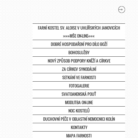
FARNÍ KOSTEL SV. ALOISE V UHLÍŘSKÝCH JANOVICÍCH
»»»MŠE ON-LINE«««
DOBRÉ HOSPODAŘENÍ PRO DÍLO BOŽÍ
BOHOSLUŽBY
NOVÝ ZPŮSOB PODPORY KNĚŽÍ A CÍRKVE
ZA CÍRKEV SYNODÁLNÍ
SETKÁNÍ VE FARNOSTI
FOTOGALERIE
SVATOANENSKÁ POUŤ
MODLITBA ON-LINE
NOC KOSTELŮ
DUCHOVNÍ PÉČE V OBLASTNÍ NEMOCNICI KOLÍN
KONTAKTY
MAPA FARNOSTI