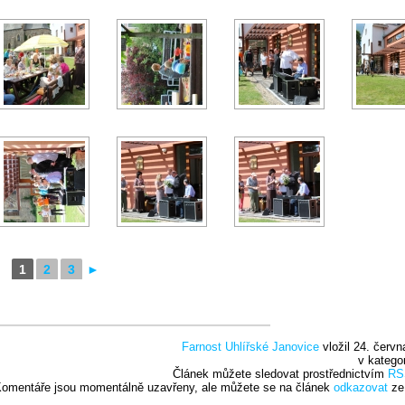
1
2
3
►
Farnost Uhlířské Janovice
vložil 24. červn
v katego
Článek můžete sledovat prostřednictvím
RS
omentáře jsou momentálně uzavřeny, ale můžete se na článek
odkazovat
ze