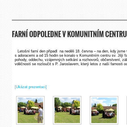
FARNÍ ODPOLEDNE V KOMUNITNÍM CENTRU S
Letošní farní den připadl na neděli 18. června – na den, kdy jsme 
s adoracemi a od 15 hodin se konalo v Komunitním centru sv. Jiljí fa
pohody, oddechu, vzájemných setkání a rozhovorů, občerstvení, zába
vděčností se rozloučit s P. Jaroslavem, který letos z naší farnosti 
[Ukázat prezentaci]