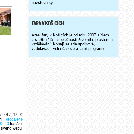
návštěvníky.
FARA V KOŠICÍCH
Areál fary v Košicích je od roku 2007 sídlem
z.s. Strniště – společnosti životního prostoru a
vzdělávání. Konají se zde spolkové,
vzdělávací, volnočasové a farní programy.
a 2017, 12:02
rii
Fotogalerie
S 2.0
kanálu.
 svého webu.