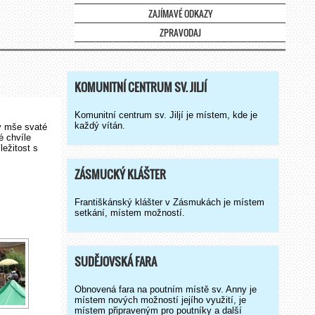
ZAJÍMAVÉ ODKAZY
ZPRAVODAJ
KOMUNITNÍ CENTRUM SV. JILJÍ
Komunitní centrum sv. Jiljí je místem, kde je
každý vítán.
ly mše svaté
é chvíle
ležitost s
ZÁSMUCKÝ KLÁŠTER
Františkánský klášter v Zásmukách je místem
setkání, místem možností.
SUDĚJOVSKÁ FARA
Obnovená fara na poutním místě sv. Anny je
místem nových možností jejího využití, je
místem připraveným pro poutníky a další