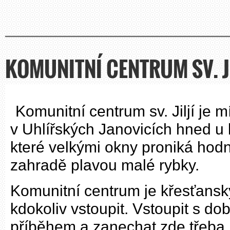
KOMUNITNÍ CENTRUM SV. JI
Komunitní centrum sv. Jiljí je 
v Uhlířských Janovicích hned u k
které velkými okny proniká hodn
zahradě plavou malé rybky.
Komunitní centrum je křesťans
kdokoliv vstoupit. Vstoupit s 
příběhem a zanechat zde třeba i