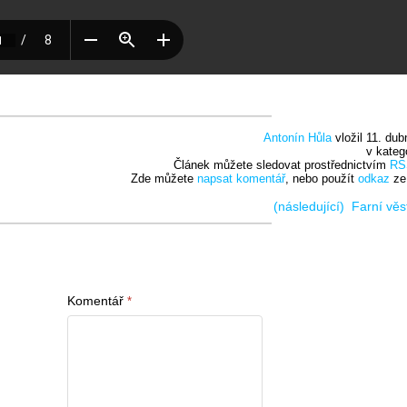
Antonín Hůla
vložil 11. dub
v kateg
Článek můžete sledovat prostřednictvím
RS
Zde můžete
napsat komentář
, nebo použít
odkaz
ze
(následující)
Farní věs
Komentář
*