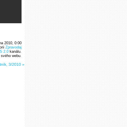
na 2010, 0:00
orii
Zpravodaj
S 2.0
kanálu.
 svého webu.
tník, 3/2010
»