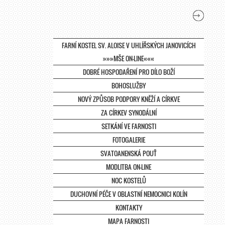
FARNÍ KOSTEL SV. ALOISE V UHLÍŘSKÝCH JANOVICÍCH
»»»MŠE ON-LINE«««
DOBRÉ HOSPODAŘENÍ PRO DÍLO BOŽÍ
BOHOSLUŽBY
NOVÝ ZPŮSOB PODPORY KNĚŽÍ A CÍRKVE
ZA CÍRKEV SYNODÁLNÍ
SETKÁNÍ VE FARNOSTI
FOTOGALERIE
SVATOANENSKÁ POUŤ
MODLITBA ON-LINE
NOC KOSTELŮ
DUCHOVNÍ PÉČE V OBLASTNÍ NEMOCNICI KOLÍN
KONTAKTY
MAPA FARNOSTI