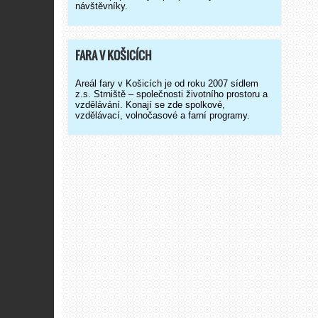
návštěvníky.
FARA V KOŠICÍCH
Areál fary v Košicích je od roku 2007 sídlem
z.s. Strniště – společnosti životního prostoru a
vzdělávání. Konají se zde spolkové,
vzdělávací, volnočasové a farní programy.