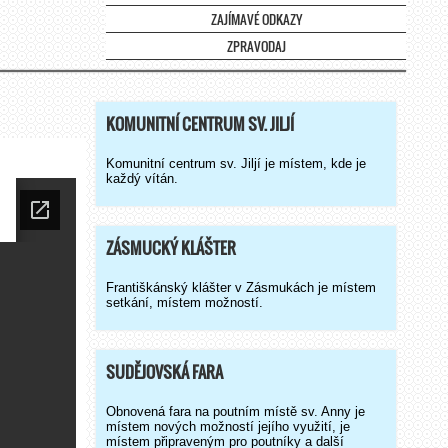
ZAJÍMAVÉ ODKAZY
ZPRAVODAJ
KOMUNITNÍ CENTRUM SV. JILJÍ
Komunitní centrum sv. Jiljí je místem, kde je
každý vítán.
ZÁSMUCKÝ KLÁŠTER
Františkánský klášter v Zásmukách je místem
setkání, místem možností.
SUDĚJOVSKÁ FARA
Obnovená fara na poutním místě sv. Anny je
místem nových možností jejího využití, je
místem připraveným pro poutníky a další