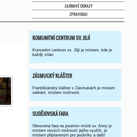
ZAJÍMAVÉ ODKAZY
ZPRAVODAJ
KOMUNITNÍ CENTRUM SV. JILJÍ
Komunitní centrum sv. Jiljí je místem, kde je
každý vítán.
ZÁSMUCKÝ KLÁŠTER
Františkánský klášter v Zásmukách je místem
setkání, místem možností.
SUDĚJOVSKÁ FARA
Obnovená fara na poutním místě sv. Anny je
místem nových možností jejího využití, je
místem připraveným pro poutníky a další