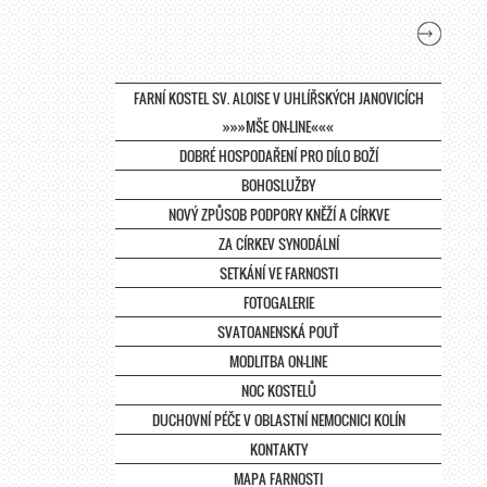
FARNÍ KOSTEL SV. ALOISE V UHLÍŘSKÝCH JANOVICÍCH
»»»MŠE ON-LINE«««
DOBRÉ HOSPODAŘENÍ PRO DÍLO BOŽÍ
BOHOSLUŽBY
NOVÝ ZPŮSOB PODPORY KNĚŽÍ A CÍRKVE
ZA CÍRKEV SYNODÁLNÍ
SETKÁNÍ VE FARNOSTI
FOTOGALERIE
SVATOANENSKÁ POUŤ
MODLITBA ON-LINE
NOC KOSTELŮ
DUCHOVNÍ PÉČE V OBLASTNÍ NEMOCNICI KOLÍN
KONTAKTY
MAPA FARNOSTI