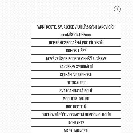
FARNÍ KOSTEL SV. ALOISE V UHLÍŘSKÝCH JANOVICÍCH
»»»MŠE ON-LINE«««
DOBRÉ HOSPODAŘENÍ PRO DÍLO BOŽÍ
BOHOSLUŽBY
NOVÝ ZPŮSOB PODPORY KNĚŽÍ A CÍRKVE
ZA CÍRKEV SYNODÁLNÍ
SETKÁNÍ VE FARNOSTI
FOTOGALERIE
SVATOANENSKÁ POUŤ
MODLITBA ON-LINE
NOC KOSTELŮ
DUCHOVNÍ PÉČE V OBLASTNÍ NEMOCNICI KOLÍN
KONTAKTY
MAPA FARNOSTI