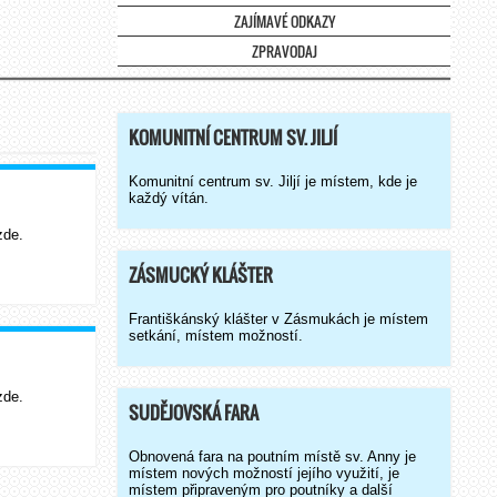
ZAJÍMAVÉ ODKAZY
ZPRAVODAJ
KOMUNITNÍ CENTRUM SV. JILJÍ
Komunitní centrum sv. Jiljí je místem, kde je
každý vítán.
zde.
ZÁSMUCKÝ KLÁŠTER
Františkánský klášter v Zásmukách je místem
setkání, místem možností.
zde.
SUDĚJOVSKÁ FARA
Obnovená fara na poutním místě sv. Anny je
místem nových možností jejího využití, je
místem připraveným pro poutníky a další