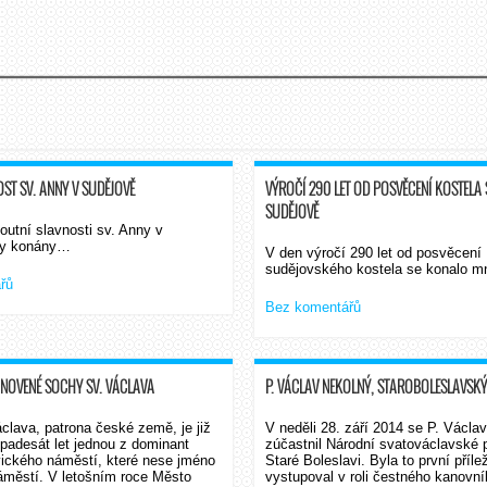
ST SV. ANNY V SUDĚJOVĚ
VÝROČÍ 290 LET OD POSVĚCENÍ KOSTELA 
SUDĚJOVĚ
poutní slavnosti sv. Anny v
ly konány…
V den výročí 290 let od posvěcení
sudějovského kostela se konalo m
řů
Bez komentářů
NOVENÉ SOCHY SV. VÁCLAVA
P. VÁCLAV NEKOLNÝ, STAROBOLESLAVSK
clava, patrona české země, je již
V neděli 28. září 2014 se P. Václa
 padesát let jednou z dominant
zúčastnil Národní svatováclavské 
vického náměstí, které nese jméno
Staré Boleslavi. Byla to první příle
městí. V letošním roce Město
vystupoval v roli čestného kanovní