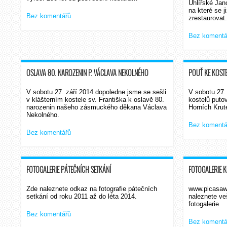
Uhlířské Jan
na které se 
Bez komentářů
zrestaurovat.
Bez komentá
OSLAVA 80. NAROZENIN P. VÁCLAVA NEKOLNÉHO
POUŤ KE KOST
V sobotu 27. září 2014 dopoledne jsme se sešli
V sobotu 27.
v klášterním kostele sv. Františka k oslavě 80.
kostelů puto
narozenin našeho zásmuckého děkana Václava
Horních Krut
Nekolného.
Bez komentá
Bez komentářů
FOTOGALERIE PÁTEČNÍCH SETKÁNÍ
FOTOGALERIE 
Zde naleznete odkaz na fotografie pátečních
www.picasawe
setkání od roku 2011 až do léta 2014.
naleznete ve
fotogalerie
Bez komentářů
Bez komentá