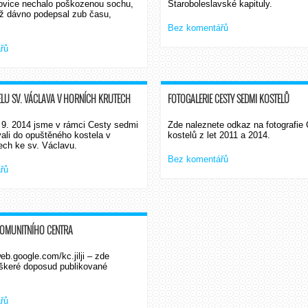
ovice nechalo poškozenou sochu,
Staroboleslavské kapituly.
již dávno podepsal zub času,
Bez komentářů
řů
ELU SV. VÁCLAVA V HORNÍCH KRUTECH
FOTOGALERIE CESTY SEDMI KOSTELŮ
 9. 2014 jsme v rámci Cesty sedmi
Zde naleznete odkaz na fotografie
vali do opuštěného kostela v
kostelů z let 2011 a 2014.
ech ke sv. Václavu.
Bez komentářů
řů
KOMUNITNÍHO CENTRA
b.google.com/kc.jilji – zde
škeré doposud publikované
řů