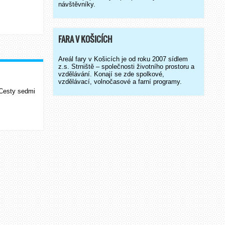
návštěvníky.
FARA V KOŠICÍCH
Areál fary v Košicích je od roku 2007 sídlem
z.s. Strniště – společnosti životního prostoru a
vzdělávání. Konají se zde spolkové,
vzdělávací, volnočasové a farní programy.
 Cesty sedmi