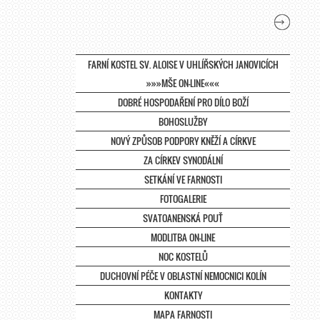
FARNÍ KOSTEL SV. ALOISE V UHLÍŘSKÝCH JANOVICÍCH
»»»MŠE ON-LINE«««
DOBRÉ HOSPODAŘENÍ PRO DÍLO BOŽÍ
BOHOSLUŽBY
NOVÝ ZPŮSOB PODPORY KNĚŽÍ A CÍRKVE
ZA CÍRKEV SYNODÁLNÍ
SETKÁNÍ VE FARNOSTI
FOTOGALERIE
SVATOANENSKÁ POUŤ
MODLITBA ON-LINE
NOC KOSTELŮ
DUCHOVNÍ PÉČE V OBLASTNÍ NEMOCNICI KOLÍN
KONTAKTY
MAPA FARNOSTI