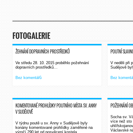
FOTOGALERIE
ŽEHNÁNÍ DOPRAVNÍCH PROSTŘEDKŮ
POUTNÍ SLAVNO
Ve středu 28. 10. 2015 proběhlo požehnání
V neděli při 
dopravních prostředků…
Sudějově by
Bez komentářů
Bez komentá
KOMENTOVANÉ PROHLÍDKY POUTNÍHO MÍSTA SV. ANNY
POŽEHNÁNÍ OB
V SUDĚJOVĚ
Socha sv. Vá
více než sto
V týdnu poutě u sv. Anny v Sudějově byly
uhlířskojano
konány komentované prohlídky zaměřené na
Václavské ná
výročí 290 let od posvěcení kostela…