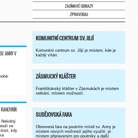
ZAJÍMAVÉ ODKAZY
ZPRAVODAJ
KOMUNITNÍ CENTRUM SV. JILJÍ
Komunitní centrum sv. Jiljí je místem, kde je
SV. ANNY V
každý vítán.
ZÁSMUCKÝ KLÁŠTER
nohé:
Františkánský klášter v Zásmukách je místem
setkání, místem možností.
Ý KANOVNÍK
SUDĚJOVSKÁ FARA
v Nekolný
pouťi ve
Obnovená fara na poutním místě sv. Anny je
žitost, kdy
místem nových možností jejího využití, je
ka
místem připraveným pro poutníky a další